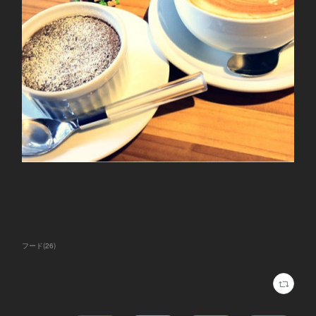
フード
(
26
)