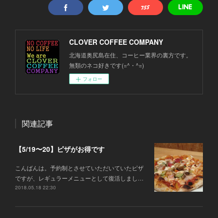
CLOVER COFFEE COMPANY
北海道奥尻島在住、コーヒー業界の裏方です。
無類のネコ好きです(=^・^=)
フォロー
関連記事
【5/19〜20】ピザがお得です
こんばんは。予約制とさせていただいていたピザ
ですが、レギュラーメニューとして復活しまし…
2018.05.18 22:30