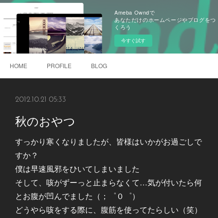
Ameba Owndで
あなただけのホームページやブログをつ
くろう
今すぐ試す
HOME
PROFILE
BLOG
2012.10.21 05:33
秋のおやつ
すっかり寒くなりましたが、皆様はいかがお過ごしで
すか？
僕は早速風邪をひいてしまいました
そして、咳がずーっと止まらなくて…気が付いたら何
とお腹が凹んでました（；゜０゜）
どうやら咳をする際に、腹筋を使ってたらしい（笑）