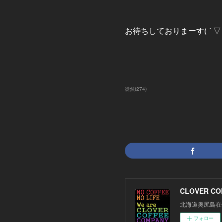
お待ちしておりまーす( ´ ▽ `
徒然
(
274
)
CLOVER CO
北海道奥尻島在
フォロー