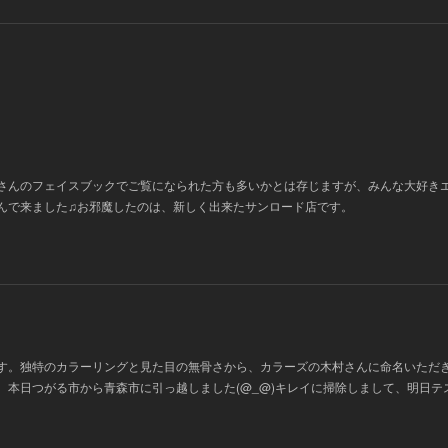
さんのフェイスブックでご覧になられた方も多いかとは存じますが、みんな大好き
んで来ました♫お邪魔したのは、新しく出来たサンロード店です。
す。独特のカラーリングと見た目の無骨さから、カラーズの木村さんに命名いただ
、本日つがる市から青森市に引っ越しました(@_@)キレイに掃除しまして、明日テ