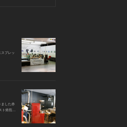
エスプレッ
きました赤
スト焙煎…