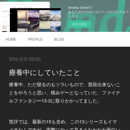
Ameba Owndで
あなただけのホームページやブログをつ
くろう
今すぐ試す
HOME
PROFILE
BLOG
2016.12.21 02:00
療養中にしていたこと
療養中、ただ寝るのもツラいもので、普段出来ないこ
とをやろうと思い、積みゲーとなっていた、ファイナ
ルファンタジー13-3に取りかかってました。
世評では、最新の15も含め、この13シリーズもイマ
イチなんですが、実際にやって見るとなかなか面白い