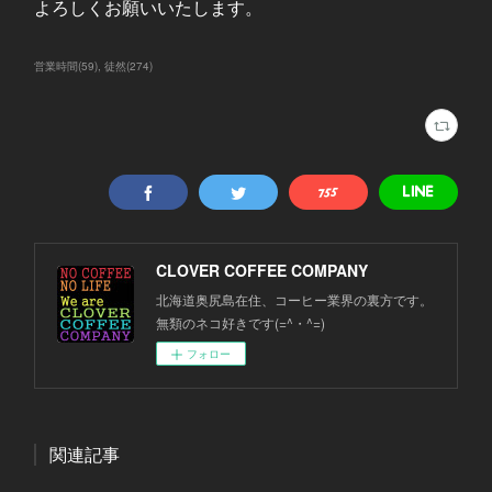
よろしくお願いいたします。
営業時間
(
59
)
徒然
(
274
)
CLOVER COFFEE COMPANY
北海道奥尻島在住、コーヒー業界の裏方です。
無類のネコ好きです(=^・^=)
フォロー
関連記事