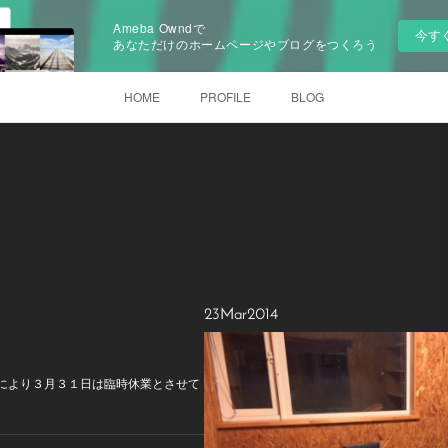
Ameba Owndで
今す
あなただけのホームページやブログをつくろう
HOME
PROFILE
BLOG
23
Mar
2014
により３月３１日は臨時休業とさせて