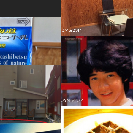
13
Mar
2014
開かずの間
実は、うちには知る人ぞ知る『開かずの間』
の時は部屋として公開していましたが、その
ました・・・が、部屋を片付けまして２４日
06
Mar
2014