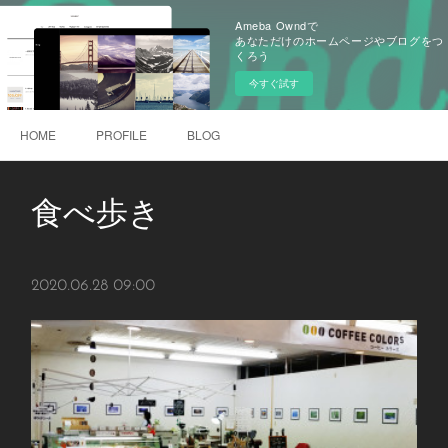
Ameba Owndで
あなただけのホームページやブログをつ
くろう
今すぐ試す
HOME
PROFILE
BLOG
食べ歩き
2020.06.28 09:00