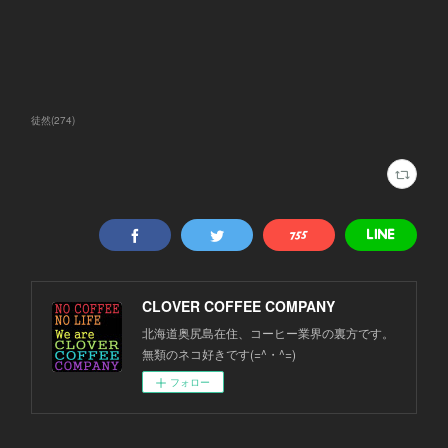
徒然
(
274
)
CLOVER COFFEE COMPANY
北海道奥尻島在住、コーヒー業界の裏方です。
無類のネコ好きです(=^・^=)
フォロー