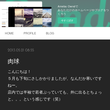
Ameba Owndで
あなただけのホームページやブログをつ
くろう
今すぐ試す
HOME
PROFILE
BLOG
2013.05.21 08:55
肉球
こんにちは！
５月も下旬にさしかかりましたが、なんだか寒いです
ねー。
店内では半袖で若者ぶっていても、外に出るとちょっ
と。。。という感じです（笑）